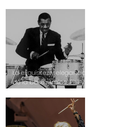
Barragan con su musica.
La exquisitez y elegancia
de la base ritmica, Philly
Joe Jones