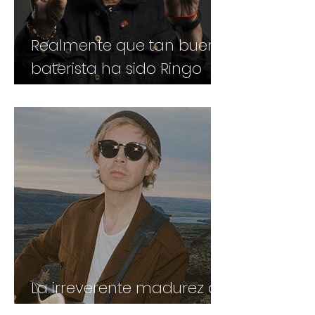
Realmente que tan buen
baterista ha sido Ringo
Starr?
La irreverente madurez de
Beck