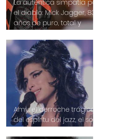
La auténtica simpatía por
el diablo: Mick Jagger, 83
años de puro, total y
absoluto rock'n'roll
Amy: el derroche trágico
del espíritu del jazz, el soul
y el blues