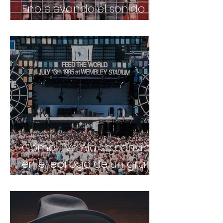
Eno elevando el sonido
del punk alternativo
llamado Talking Heads..
Cómo Live Aid se convirtió
en el epílogo de un gran
momento de la música