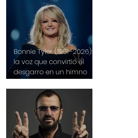
Bonnie Tyler (1951–2026):
la voz que convirtió el
desgarro en un himno
eterno